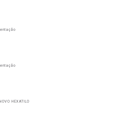
sentação
sentação
- NOVO HEXATILO