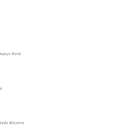
Espaço Rural
ia
dade Alicante